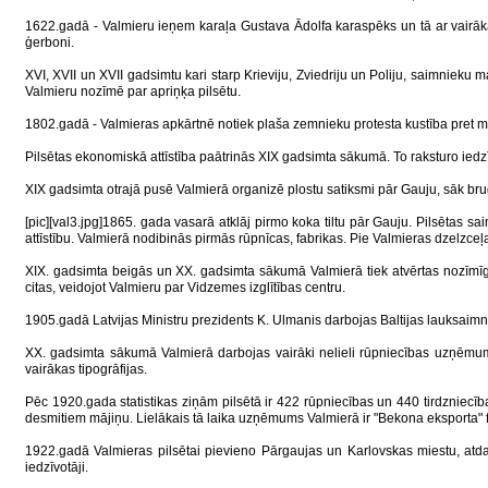
1622.gadā - Valmieru ieņem karaļa Gustava Ādolfa karaspēks un tā ar vairāk
ģerboni.
XVI, XVII un XVII gadsimtu kari starp Krieviju, Zviedriju un Poliju, saimnieku
Valmieru nozīmē par apriņķa pilsētu.
1802.gadā - Valmieras apkārtnē notiek plaša zemnieku protesta kustība pret 
Pilsētas ekonomiskā attīstība paātrinās XIX gadsimta sākumā. To raksturo iedz
XIX gadsimta otrajā pusē Valmierā organizē plostu satiksmi pār Gauju, sāk bruģ
[pic][val3.jpg]1865. gada vasarā atklāj pirmo koka tiltu pār Gauju. Pilsētas s
attīstību. Valmierā nodibinās pirmās rūpnīcas, fabrikas. Pie Valmieras dzelzceļa
XIX. gadsimta beigās un XX. gadsimta sākumā Valmierā tiek atvērtas nozīmīga
citas, veidojot Valmieru par Vidzemes izglītības centru.
1905.gadā Latvijas Ministru prezidents K. Ulmanis darbojas Baltijas lauksaimn
XX. gadsimta sākumā Valmierā darbojas vairāki nelieli rūpniecības uzņēmumi
vairākas tipogrāfijas.
Pēc 1920.gada statistikas ziņām pilsētā ir 422 rūpniecības un 440 tirdzniecī
desmitiem mājiņu. Lielākais tā laika uzņēmums Valmierā ir "Bekona eksporta" f
1922.gadā Valmieras pilsētai pievieno Pārgaujas un Karlovskas miestu, atd
iedzīvotāji.