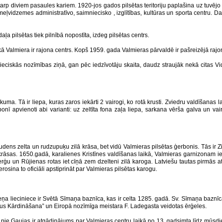
 starp diviem pasaules kariem. 1920-jos gados pilsētas teritoriju paplašina uz tuvējo
vidzemes administratīvo, saimniecisko , izglītības, kultūras un sporta centru. Darb
ļa pilsētas tiek pilnībā nopostīta, izdeg pilsētas centrs.
 Valmiera ir rajona centrs. Kopš 1959. gada Valmieras pārvaldē ir pašreizējā rajona
eciskās nozīmības ziņā, gan pēc iedzīvotāju skaita, daudz straujāk nekā citas 
a. Tā ir liepa, kuras zaros iekārti 2 vairogi, ko rotā krusti. Zviedru valdīšanas l
apvienoti abi varianti: uz zeltīta fona zaļa liepa, sarkana vērša galva un vairo
rudens zelta un rudzupuķu zilā krāsa, bet vidū Valmieras pilsētas ģerbonis. Tās i
krāsas. 1650.gadā, karalienes Kristīnes valdīšanas laikā, Valmieras garnizonam i
erģu un Rūjienas rotas iet cīņā zem dzelteni zilā karoga. Latviešu tautas pirmās 
rosina to oficiāli apstiprināt par Valmieras pilsētas karogu.
kteņa lieciniece ir Svētā Sīmaņa baznīca, kas ir celta 1285. gadā. Sv. Sīmaņa bazn
istus Kārdināšana” un Eiropā nozīmīga meistara F. Ladegasta veidotas ērģeles.
 pie Gaujas ir atgādinājums par Valmieras centru laikā no 13. gadsimta līdz mūsdie