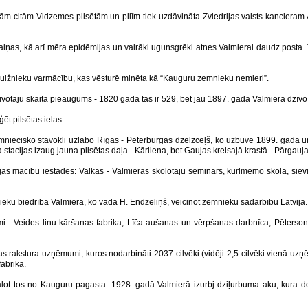
ām citām Vidzemes pilsētām un pilīm tiek uzdāvināta Zviedrijas valsts kanclera
 maiņas, kā arī mēra epidēmijas un vairāki ugunsgrēki atnes Valmierai daudz posta. 
muižnieku varmācību, kas vēsturē minēta kā “Kauguru zemnieku nemieri”.
īvotāju skaita pieaugums - 1820 gadā tas ir 529, bet jau 1897. gadā Valmierā dzīvo
ēt pilsētas ielas.
aimniecisko stāvokli uzlabo Rīgas - Pēterburgas dzelzceļš, ko uzbūvē 1899. gadā un
 stacijas izaug jauna pilsētas daļa - Kārliena, bet Gaujas kreisajā krastā - Pārgauja
s mācību iestādes: Valkas - Valmieras skolotāju seminārs, kurlmēmo skola, sievieš
ieku biedrībā Valmierā, ko vada H. Endzeliņš, veicinot zemnieku sadarbību Latvijā.
 - Veides linu kāršanas fabrika, Līča aušanas un vērpšanas darbnīca, Pētersona l
bas rakstura uzņēmumi, kuros nodarbināti 2037 cilvēki (vidēji 2,5 cilvēki vienā u
abrika.
alot tos no Kauguru pagasta. 1928. gadā Valmierā izurbj dziļurbuma aku, kura d