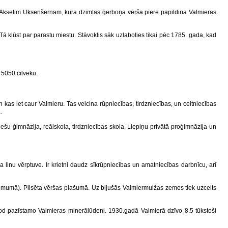
m Akselim Uksenšernam, kura dzimtas ģerboņa vērša piere papildina Valmieras
Tā kļūst par parastu miestu. Stāvoklis sāk uzlaboties tikai pēc 1785. gada, kad
 5050 cilvēku.
 kas iet caur Valmieru. Tas veicina rūpniecības, tirdzniecības, un celtniecības
.
u ģimnāzija, reālskola, tirdzniecības skola, Liepiņu privātā proģimnāzija un
inu vērptuve. Ir krietni daudz sīkrūpniecības un amatniecības darbnīcu, arī
zņēmumā). Pilsēta vēršas plašumā. Uz bijušās Valmiermuižas zemes tiek uzcelts
od pazīstamo Valmieras minerālūdeni. 1930.gadā Valmierā dzīvo 8.5 tūkstoši