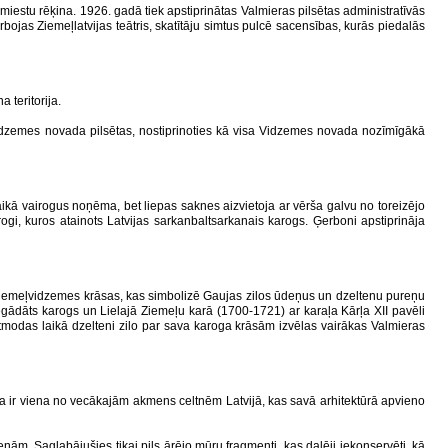
 miestu rēķina. 1926. gadā tiek apstiprinātas Valmieras pilsētas administratīvās
ojas Ziemeļlatvijas teātris, skatītāju simtus pulcē sacensības, kurās piedalās
 teritorija.
Vidzemes novada pilsētas, nostiprinoties kā visa Vidzemes novada nozīmīgākā
aikā vairogus noņēma, bet liepas saknes aizvietoja ar vērša galvu no toreizējo
gi, kuros atainots Latvijas sarkanbaltsarkanais karogs. Ģerboni apstiprināja
r Ziemeļvidzemes krāsas, kas simbolizē Gaujas zilos ūdeņus un dzeltenu pureņu
egādāts karogs un Lielajā Ziemeļu karā (1700-1721) ar karaļa Kārļa XII pavēli
atmodas laikā dzelteni zilo par sava karoga krāsām izvēlas vairākas Valmieras
īca ir viena no vecākajām akmens celtnēm Latvijā, kas savā arhitektūrā apvieno
nām. Saglabājušies tikai pils ārējo mūru fragmenti, kas daļēji iekonservēti, kā