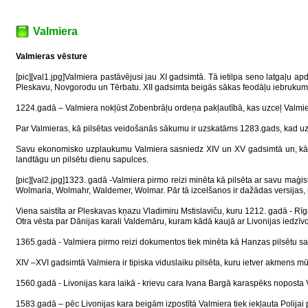
Valmiera
Valmieras vēsture
[pic][val1.jpg]Valmiera pastāvējusi jau XI gadsimtā. Tā ietilpa seno latgaļu apd
Pleskavu, Novgorodu un Tērbatu. XII gadsimta beigās sākas feodāļu iebrukums
1224.gadā – Valmiera nokļūst Zobenbrāļu ordeņa pakļautībā, kas uzceļ Valmier
Par Valmieras, kā pilsētas veidošanās sākumu ir uzskatāms 1283.gads, kad uzsāk
Savu ekonomisko uzplaukumu Valmiera sasniedz XIV un XV gadsimtā un, kā jau 
landtāgu un pilsētu dienu sapulces.
[pic][val2.jpg]1323. gadā -Valmiera pirmo reizi minēta kā pilsēta ar savu maģi
Wolmaria, Wolmahr, Waldemer, Wolmar. Pār tā izcelšanos ir dažādas versijas,
Viena saistīta ar Pleskavas kņazu Vladimiru Mstislaviču, kuru 1212. gadā - Rīga
Otra vēsta par Dānijas karali Valdemāru, kuram kādā kaujā ar Livonijas iedzīvo
1365.gadā - Valmiera pirmo reizi dokumentos tiek minēta kā Hanzas pilsētu sa
XIV –XVI gadsimtā Valmiera ir tipiska viduslaiku pilsēta, kuru ietver akmens mūr
1560.gadā - Livonijas kara laikā - krievu cara Ivana Bargā karaspēks noposta V
1583.gadā – pēc Livonijas kara beigām izpostītā Valmiera tiek iekļauta Polijai