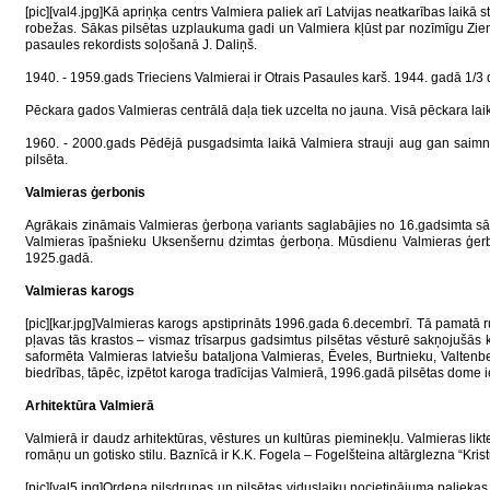
[pic][val4.jpg]Kā apriņķa centrs Valmiera paliek arī Latvijas neatkarības laikā
robežas. Sākas pilsētas uzplaukuma gadi un Valmiera kļūst par nozīmīgu Ziemeļ
pasaules rekordists soļošanā J. Daliņš.
1940. - 1959.gads Trieciens Valmierai ir Otrais Pasaules karš. 1944. gadā 1/3 da
Pēckara gados Valmieras centrālā daļa tiek uzcelta no jauna. Visā pēckara laikā
1960. - 2000.gads Pēdējā pusgadsimta laikā Valmiera strauji aug gan saimni
pilsēta.
Valmieras ģerbonis
Agrākais zināmais Valmieras ģerboņa variants saglabājies no 16.gadsimta sākum
Valmieras īpašnieku Uksenšernu dzimtas ģerboņa. Mūsdienu Valmieras ģerbonī 
1925.gadā.
Valmieras karogs
[pic][kar.jpg]Valmieras karogs apstiprināts 1996.gada 6.decembrī. Tā pamatā 
pļavas tās krastos – vismaz trīsarpus gadsimtus pilsētas vēsturē sakņojušās 
saformēta Valmieras latviešu bataljona Valmieras, Ēveles, Burtnieku, Valtenb
biedrības, tāpēc, izpētot karoga tradīcijas Valmierā, 1996.gadā pilsētas dome ie
Arhitektūra Valmierā
Valmierā ir daudz arhitektūras, vēstures un kultūras pieminekļu. Valmieras li
romāņu un gotisko stilu. Baznīcā ir K.K. Fogela – Fogelšteina altārglezna “Kr
[pic][val5.jpg]Ordeņa pilsdrupas un pilsētas viduslaiku nocietinājuma paliekas