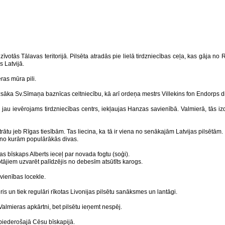
zīvotās Tālavas teritorijā. Pilsēta atradās pie lielā tirdzniecības ceļa, kas gāja n
 Latvijā.
as mūra pili.
a Sv.Sīmaņa baznīcas celtniecību, kā arī ordeņa mestrs Villekins fon Endorps dibin
ievērojams tirdzniecības centrs, iekļaujas Hanzas savienībā. Valmierā, tās izdev
strātu jeb Rīgas tiesībām. Tas liecina, ka tā ir viena no senākajām Latvijas pilsētā
 no kurām populārākās divas.
s bīskaps Alberts ieceļ par novada fogtu (soģi).
tājiem uzvarēt palīdzējis no debesīm atsūtīts karogs.
vienības locekle.
is un tiek regulāri rīkotas Livonijas pilsētu sanāksmes un lantāgi.
almieras apkārtni, bet pilsētu ieņemt nespēj.
 piederošajā Cēsu bīskapijā.