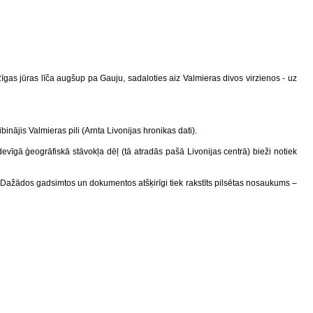
o Rīgas jūras līča augšup pa Gauju, sadaloties aiz Valmieras divos virzienos - uz
ājis Valmieras pili (Arnta Livonijas hronikas dati).
īgā ģeogrāfiskā stāvokļa dēļ (tā atradās pašā Livonijas centrā) bieži notiek
m. Dažādos gadsimtos un dokumentos atšķirīgi tiek rakstīts pilsētas nosaukums –