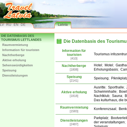
LV
RU
EN
DE
Latvia
DIE DATENBASIS DES
TOURISMUS LETTLANDES
Die Datenbasis des Tourismu
Raumvermietung
Information für touristen
Information für
Tourismus infozentr
touristen
Nachtherberge
[410]
Aktive erholung
Hotel
;
Motel
;
Gastha
Sehenswürdigkeiten
Nachtherberge
Erholungsbasis
;
Cam
[1808]
Speisung
Dienstleistungen
Speisung
Speisung
;
Piknikplat
[2141]
Ausritte
;
Sporthalle
;
Schwimmhalle
;
Bowl
Aktive erholung
Nachtklub
;
Sauna
;
B
[1818]
Das kulturhaus, die 
Raumvermietung
Konferenzsaal
;
Benk
[1583]
Parkplatz
;
Bootverlei
Dienstleistungen
der veranstaltungen
;
[2487]
Solarium
;