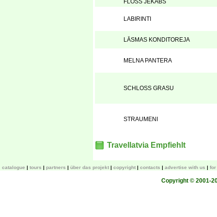
FLOSS JEKABS
LABIRINTI
LĀSMAS KONDITOREJA
MELNA PANTERA
SCHLOSS GRASU
STRAUMENI
Travellatvia Empfiehlt
catalogue
tours
partners
über das projekt
copyright
contacts
advertise with us
fo
Copyright © 2001-200