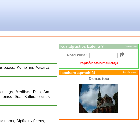
Kur atpūsties Latvijā ?
Lasiet vēl
Nosaukums:
Paplašinātais meklētājs
as bāzes
;
Kempingi
;
Vasaras
Iesakam apmeklēt
Skatīt citus
Dienas foto
oulings
;
Medības
;
Pirts
;
Āra
;
Teniss
;
Spa
;
Kultūras centrs,
to noma
;
Atpūta uz ūdens
;