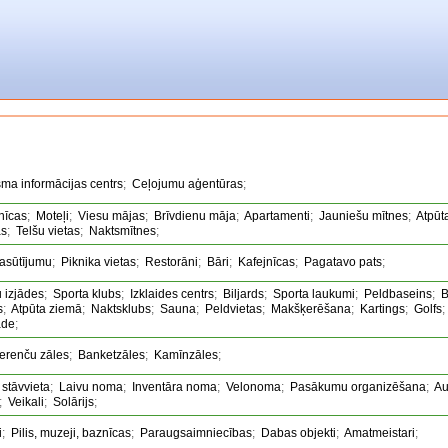
sma informācijas centrs
;
Ceļojumu aģentūras
;
nīcas
;
Moteļi
;
Viesu mājas
;
Brīvdienu māja
;
Apartamenti
;
Jauniešu mītnes
;
Atpūt
as
;
Telšu vietas
;
Naktsmītnes
;
asūtījumu
;
Piknika vietas
;
Restorāni
;
Bāri
;
Kafejnīcas
;
Pagatavo pats
;
u izjādes
;
Sporta klubs
;
Izklaides centrs
;
Biljards
;
Sporta laukumi
;
Peldbaseins
;
B
s
;
Atpūta ziemā
;
Naktsklubs
;
Sauna
;
Peldvietas
;
Makšķerēšana
;
Kartings
;
Golfs
āde
;
erenču zāles
;
Banketzāles
;
Kamīnzāles
;
 stāvvieta
;
Laivu noma
;
Inventāra noma
;
Velonoma
;
Pasākumu organizēšana
;
Au
;
Veikali
;
Solārijs
;
i
;
Pilis, muzeji, baznīcas
;
Paraugsaimniecības
;
Dabas objekti
;
Amatmeistari
;