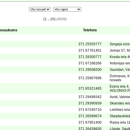
[1 .. 20]
(4509)
osaukums
Telefons
371 25555777
Sergeja eize
371 67761401
Jomas 57, Ma
371 28300777
Krasta iela 4
371 67186266
Antonijas iel
371 29508200
Saulstari, V
Dzirnavas, K
371 25907696
novads
Ezera iela 4
371 65321465
AGLONAS P
371 29499342
Avoti, Valmi
371 29390939
Skanstes iel
371 67240710
Lielirbes iel
371 26589674
Starptautisk
371 67951400
Raiņa iela 11
371 26439830
Lilaste, Sau