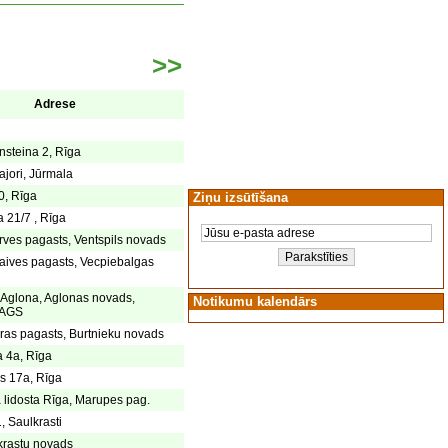
>>
Adrese
nsteina 2, Rīga
jori, Jūrmala
0, Rīga
Ziņu izsūtīšana
a 21/7 , Rīga
ārves pagasts, Ventspils novads
aives pagasts, Vecpiebalgas
, Aglona, Aglonas novads,
Notikumu kalendārs
AGS
eras pagasts, Burtnieku novads
a 4a, Rīga
as 17a, Rīga
ā lidosta Rīga, Marupes pag.
, Saulkrasti
lkrastu novads