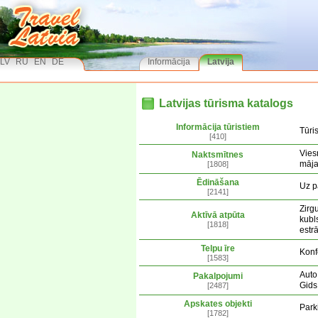
LV
RU
EN
DE
Informācija
Latvija
Latvijas tūrisma katalogs
Informācija tūristiem
Tūri
[410]
Vies
Naktsmītnes
māj
[1808]
Ēdināšana
Uz p
[2141]
Zirg
Aktīvā atpūta
kubl
[1818]
estr
Telpu īre
Konf
[1583]
Auto
Pakalpojumi
Gids
[2487]
Apskates objekti
Park
[1782]