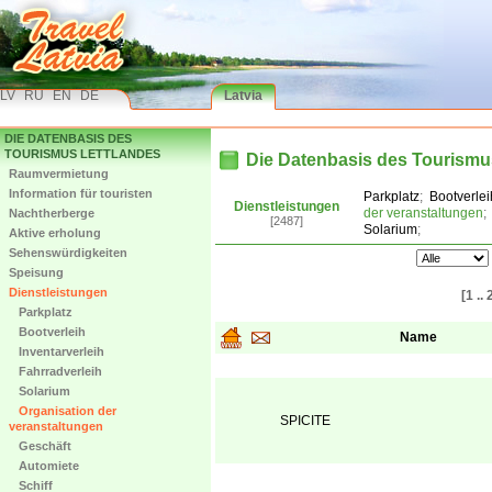
LV
RU
EN
DE
Latvia
DIE DATENBASIS DES
TOURISMUS LETTLANDES
Die Datenbasis des Tourismu
Raumvermietung
Information für touristen
Parkplatz
;
Bootverlei
Dienstleistungen
der veranstaltungen
;
Nachtherberge
[2487]
Solarium
;
Aktive erholung
Sehenswürdigkeiten
Speisung
Dienstleistungen
[1 .. 
Parkplatz
Bootverleih
Name
Inventarverleih
Fahrradverleih
Solarium
Organisation der
SPICITE
veranstaltungen
Geschäft
Automiete
Schiff