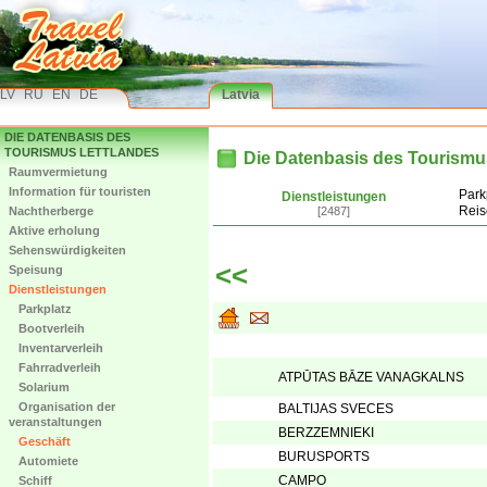
LV
RU
EN
DE
Latvia
DIE DATENBASIS DES
TOURISMUS LETTLANDES
Die Datenbasis des Tourismu
Raumvermietung
Information für touristen
Park
Dienstleistungen
Reis
Nachtherberge
[2487]
Aktive erholung
Sehenswürdigkeiten
<<
Speisung
Dienstleistungen
Parkplatz
Bootverleih
Inventarverleih
Fahrradverleih
ATPŪTAS BĀZE VANAGKALNS
Solarium
Organisation der
BALTIJAS SVECES
veranstaltungen
BERZZEMNIEKI
Geschäft
BURUSPORTS
Automiete
CAMPO
Schiff