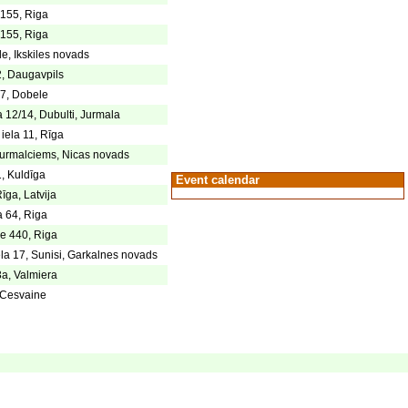
 155, Riga
 155, Riga
le, Ikskiles novads
2, Daugavpils
 7, Dobele
a 12/14, Dubulti, Jurmala
iela 11, Rīga
urmalciems, Nicas novads
1, Kuldīga
Event calendar
ga, Latvija
a 64, Riga
ve 440, Riga
ela 17, Sunisi, Garkalnes novads
3a, Valmiera
, Cesvaine