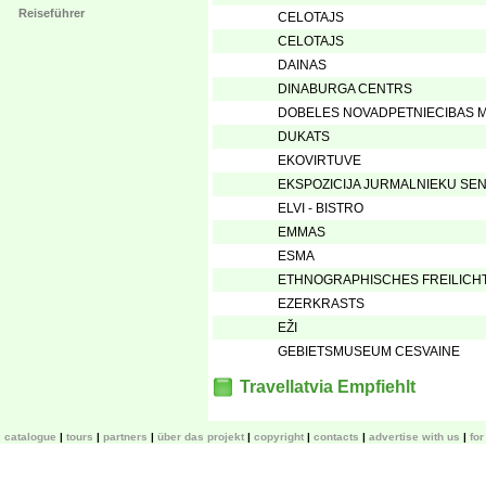
Reiseführer
CELOTAJS
CELOTAJS
DAINAS
DINABURGA CENTRS
DOBELES NOVADPETNIECIBAS 
DUKATS
EKOVIRTUVE
EKSPOZICIJA JURMALNIEKU SE
ELVI - BISTRO
EMMAS
ESMA
ETHNOGRAPHISCHES FREILIC
EZERKRASTS
EŽI
GEBIETSMUSEUM CESVAINE
Travellatvia Empfiehlt
catalogue
tours
partners
über das projekt
copyright
contacts
advertise with us
fo