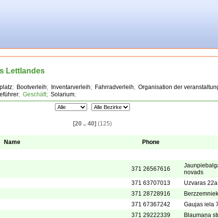
s Lettlandes
platz
;
Bootverleih
;
Inventarverleih
;
Fahrradverleih
;
Organisation der veranstaltu
eführer
;
Geschäft
;
Solarium
;
[20 .. 40]
(125)
Name
Phone
Jaunpiebalg
371 26567616
novads
371 63707013
Uzvaras 22a
371 28728916
Berzzemnieki
371 67367242
Gaujas iela 
371 29222339
Blaumaņa str