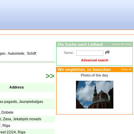
Die Suche nach Lettland
Lesen Sie noch
Name:
ngen
;
Automiete
;
Schiff
;
Advanced search
Wir empfehlen, zu besuchen
Show all
>>
Photo of the day
Address
as pagasts, Jaunpiebalgas
, Dobele
, Zasa, Jekabpils novads
7, Riga
eet 22/24, Riga