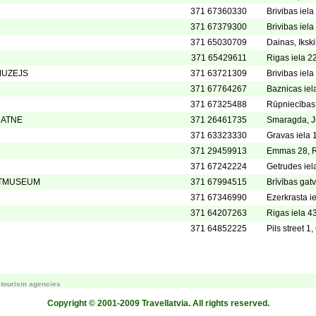
371 67360330
Brivibas iela
371 67379300
Brivibas iela
371 65030709
Dainas, Ikski
371 65429611
Rigas iela 2
MUZEJS
371 63721309
Brivibas iela
371 67764267
Baznicas iel
371 67325488
Rūpniecības 
NATNE
371 26461735
Smaragda, J
371 63323330
Gravas iela 
371 29459913
Emmas 28, Rī
371 67242224
Getrudes iel
HTMUSEUM
371 67994515
Brīvības gat
371 67346990
Ezerkrasta i
371 64207263
Rigas iela 4
371 64852225
Pils street 1
r tourism agencies
Copyright © 2001-2009 Travellatvia. All rights reserved.