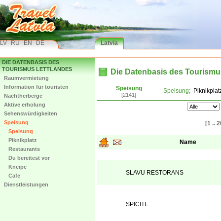
LV
RU
EN
DE
Latvia
DIE DATENBASIS DES
TOURISMUS LETTLANDES
Die Datenbasis des Tourismu
Raumvermietung
Information für touristen
Speisung
Speisung
;
Piknikplat
[2141]
Nachtherberge
Aktive erholung
Sehenswürdigkeiten
Speisung
[1 .. 2
Speisung
Piknikplatz
Name
Restaurants
Du bereitest vor
Kneipe
SLAVU RESTORANS
Cafe
Dienstleistungen
SPICITE