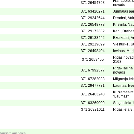
Franapole, Z
371 26454793
novads
371 63420271
Jurmalas par
371 29242644
Denderi, Vai
371 26548778
Kristinki, N
371 29172332
Karli, Drabe
371 29133442
Ezerkrasti, 
371 29219699
Viesturi-1,
371 26498404
Ievinas, Mur
Rīgas novad
371 2659455
2168
Riga-Tallina
371 67992377
novads
371 67282033
Milgravja iel
371 29477731
Laumas, Ives
Kurzemes reģ.
371 26403240
"Laumas"
371 63269009
Selgas iela 
371 26321611
Rigas iela 8
r tourism agencies