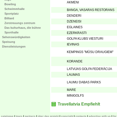
AKMENI
Bowling
Schwimmhalle
BANGA, VASARAS RESTORANS
Sportplatz
DENDERI
Billiard
DZENEISI
Zerstreuungs zentrum
EGLAINES
Das kulturhaus, die bühne
Sporthalle
EZERKRASTI
Sehenswürdigkeiten
GOLFA KLUBS VIESTURI
Speisung
IEVINAS
Dienstleistungen
KEMPINGS "MŪSU DRAUGIEM"
KORANDE
LATVIJAS GOLFA FEDERĀCIJA
LAUMAS
LAUMU DABAS PARKS
MARE
MINIGOLFS
Travellatvia Empfiehlt
catalogue
tours
partners
über das projekt
copyright
contacts
advertise with us
fo