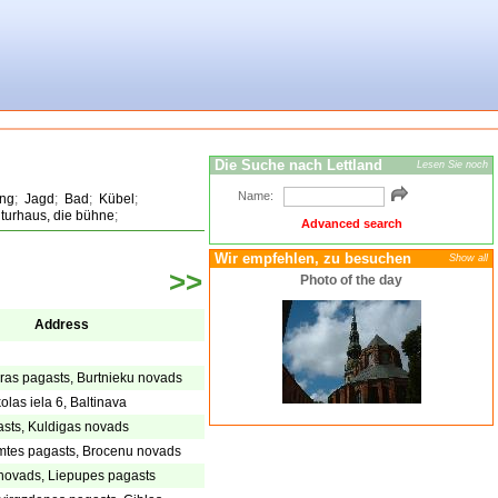
Die Suche nach Lettland
Lesen Sie noch
Name:
ing
;
Jagd
;
Bad
;
Kübel
;
lturhaus, die bühne
;
Advanced search
Wir empfehlen, zu besuchen
Show all
>>
Photo of the day
Address
eras pagasts, Burtnieku novads
olas iela 6, Baltinava
sts, Kuldigas novads
tes pagasts, Brocenu novads
novads, Liepupes pagasts