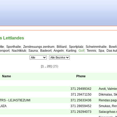
s Lettlandes
tte
;
Sporthalle
;
Zerstreuungs zentrum
;
Billiard
;
Sportplatz
;
Schwimmhalle
;
Bowl
ersport
;
Nachtklub
;
Sauna
;
Badeort
;
Angeln
;
Karting
;
Golf
;
Tennis
;
Spa
;
Das ku
[1 .. 20]
(25)
Name
Phone
371 29499342
Avoti, Valmi
371 29471150
Dikmalas, Sk
RS - LEJASTIEZUMI
371 25633436
Rendas paga
UIZA
371 28659452
Smukas, Rem
371 29294073
Salacgrīvas 