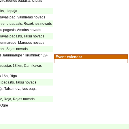
virgzdenes pagasts, Ciblas
ks, Liepaja
davas pag. Valmieras novads
autrenu pagasts, Rezeknes novads
su pagasts, Amatas novads
Arlavas pagasts, Talsu novads
 Jaunmarupe, Marupes novads
jani, Sejas novads
s Jaunmārupe “Tīrumnieki” LV-
Event calendar
 sosejas 13.km, Carnikavas
a 16a, Riga
 pagasts, Talsu novads
, Talsu nov., Īves pag.,
1c, Roja, Rojas novads
, Ogre