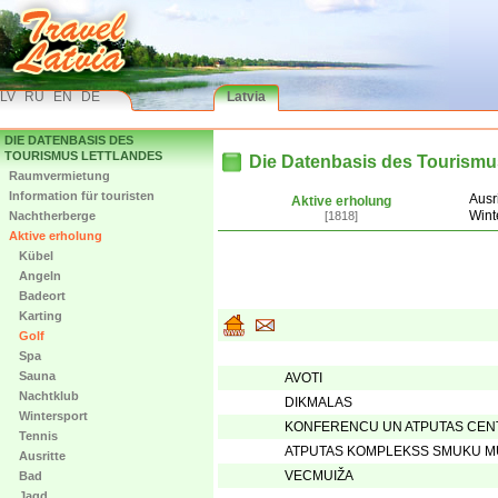
LV
RU
EN
DE
Latvia
DIE DATENBASIS DES
TOURISMUS LETTLANDES
Die Datenbasis des Tourismu
Raumvermietung
Information für touristen
Ausri
Aktive erholung
Wint
Nachtherberge
[1818]
Aktive erholung
Kübel
Angeln
Badeort
Karting
Golf
Spa
Sauna
AVOTI
Nachtklub
DIKMALAS
Wintersport
KONFERENCU UN ATPUTAS CENT
Tennis
ATPUTAS KOMPLEKSS SMUKU M
Ausritte
VECMUIŽA
Bad
Jagd