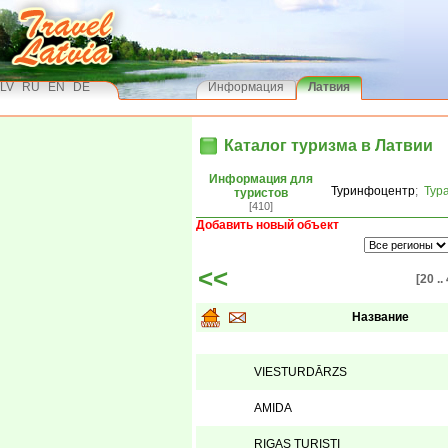
LV
RU
EN
DE
Информация
Латвия
Каталог туризма в Латвии
Информация для
Туринфоцентр
;
Тур
туристов
[410]
Добавить новый объект
<<
[20 ..
Название
VIESTURDĀRZS
AMIDA
RIGAS TURISTI