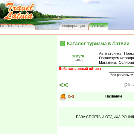
LV
RU
EN
DE
Информация
Латвия
Каталог туризма в Латвии
Авто стоянка
;
Прока
Услуги
Организуем меропр
[2487]
Магазины
;
Солярий
Добавить новый объект
<<
[20 ..
Название
БАЗА СПОРТА И ОТДЫХА РОНИ