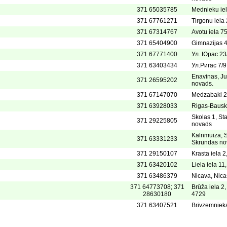
371 65035785
Mednieku iel
371 67761271
Tirgonu iela 
371 67314767
Avotu iela 7
371 65404900
Gimnazijas 
371 67771400
Ул. Юрас 2
371 63403434
Ул.Ригас 7/
Enavinas, Ju
371 26595202
novads.
371 67147070
Medzabaki 2,
371 63928033
Rigas-Bausk
Skolas 1, St
371 29225805
novads
Kalnmuiza, S
371 63331233
Skrundas no
371 29150107
Krasta iela 2
371 63420102
Liela iela 11
371 63486379
Nicava, Nic
371 64773708; 371
Brūža iela 2
28630180
4729
371 63407521
Brivzemnieka