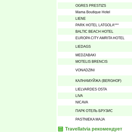
OGRES PRESTIZS
Mama Boutique Hotel
LIENE
PARK HOTEL LATGOLA***
BALTIC BEACH HOTEL
EUROPA CITY AMRITA HOTEL
LIEDAGS
MEDZABAKI
MOTELIS BRENCIS
VONADZINI
КАЛНAМУЙЖА (BERGHOF)
LIELVARDES OSTA
LIVA
NICAVA
ПАРК ОТЕЛЬ БРУЗИС
PASTNIEKA MAJA
Travellatvia рекомендует