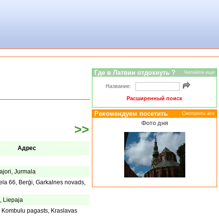
Где в Латвии отдохнуть ?
Читайте еще
Название:
Расширенный поиск
Рекомендуем посетить
Смотреть все
Фото дня
>>
Адрес
jori, Jurmala
la 66, Berģi, Garkalnes novads,
, Liepaja
, Kombulu pagasts, Kraslavas