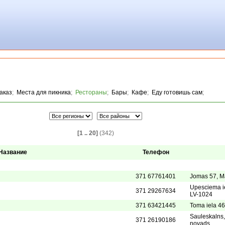
аказ
;
Места для пикника
;
Рестораны
;
Бары
;
Кафе
;
Еду готовишь сам
;
[1 .. 20]
(342)
Название
Телефон
371 67761401
Jomas 57, Ma
Upesciema ie
371 29267634
LV-1024
371 63421445
Toma iela 46
Sauleskalns
371 26190186
novads