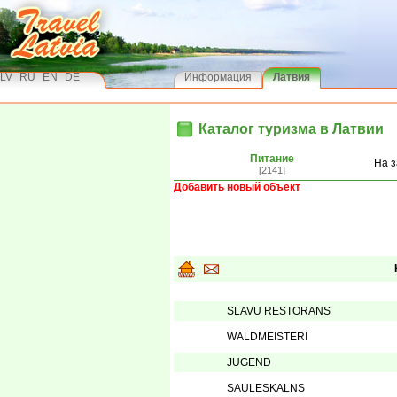
LV
RU
EN
DE
Информация
Латвия
Каталог туризма в Латвии
Питание
На з
[2141]
Добавить новый объект
SLAVU RESTORANS
WALDMEISTERI
JUGEND
SAULESKALNS