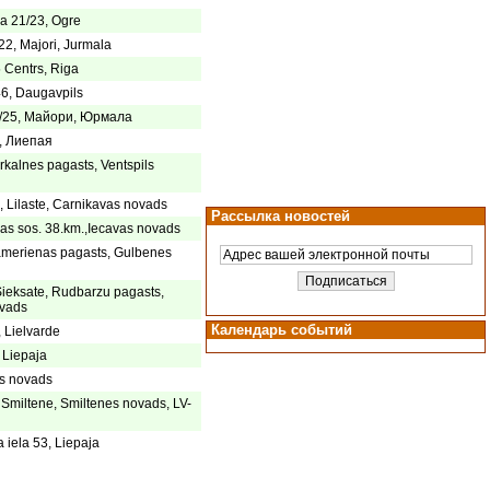
a 21/23, Ogre
22, Majori, Jurmala
5 Centrs, Riga
46, Daugavpils
3/25, Майори, Юрмала
9, Лиепая
rkalnes pagasts, Ventspils
 Lilaste, Carnikavas novads
Рассылка новостей
as sos. 38.km.,Iecavas novads
amerienas pagasts, Gulbenes
ieksate, Rudbarzu pagasts,
vads
Календарь событий
, Lielvarde
, Liepaja
as novads
, Smiltene, Smiltenes novads, LV-
 iela 53, Liepaja