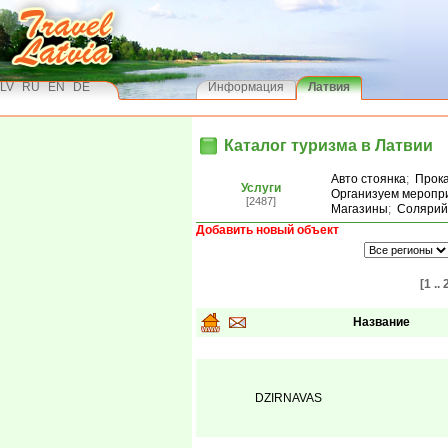
LV
RU
EN
DE
Информация
Латвия
Каталог туризма в Латвии
Авто стоянка
;
Прока
Услуги
Организуем меропр
[2487]
Магазины
;
Солярий
Добавить новый объект
[1 .. 
Название
DZIRNAVAS