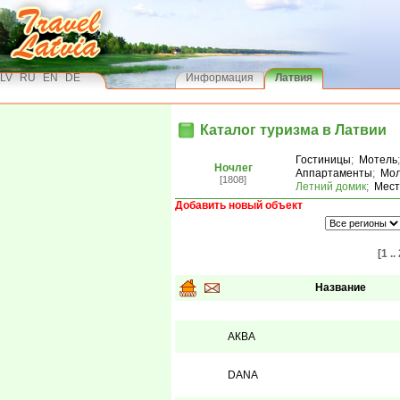
LV
RU
EN
DE
Информация
Латвия
Каталог туризма в Латвии
Гостиницы
;
Мотель
Ночлег
Аппартаменты
;
Мол
[1808]
Летний домик
;
Мест
Добавить новый объект
[1 ..
Название
АКВА
DANA