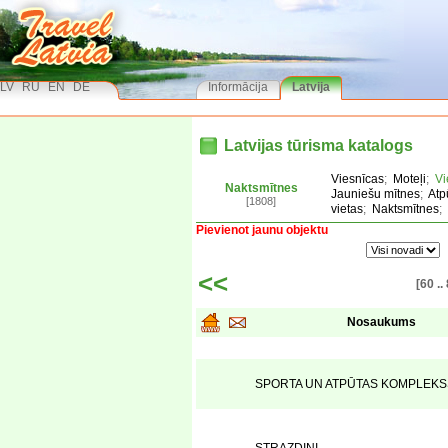
LV
RU
EN
DE
Informācija
Latvija
Latvijas tūrisma katalogs
Viesnīcas
;
Moteļi
;
Vi
Naktsmītnes
Jauniešu mītnes
;
Atp
[1808]
vietas
;
Naktsmītnes
;
Pievienot jaunu objektu
<<
[60 ..
Nosaukums
SPORTA UN ATPŪTAS KOMPLEKS