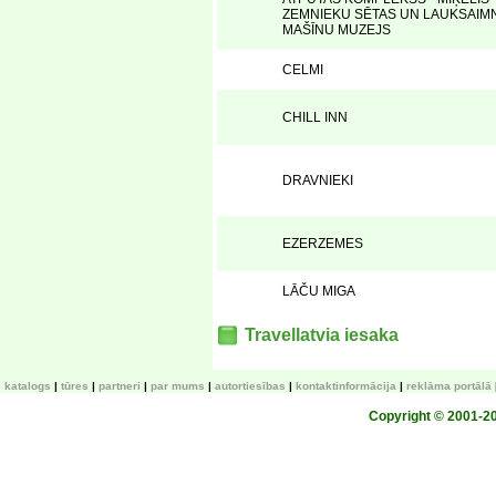
ZEMNIEKU SĒTAS UN LAUKSAIM
MAŠĪNU MUZEJS
CELMI
CHILL INN
DRAVNIEKI
EZERZEMES
LĀČU MIGA
Travellatvia iesaka
katalogs
tūres
partneri
par mums
autortiesības
kontaktinformācija
reklāma portālā
Copyright © 2001-200