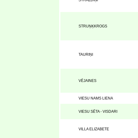
STRAZDIŅI
STRUŅĶKROGS
TAURIŅI
VĒJAINES
VIESU NAMS LIENA
VIESU SĒTA - VISDARI
VILLA ELIZABETE