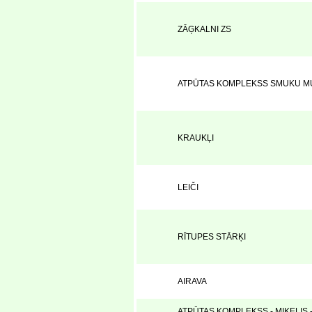
ZĀĢKALNI ZS
ATPŪTAS KOMPLEKSS SMUKU M
KRAUKĻI
LEIČI
RĪTUPES STĀRĶI
AIRAVA
ATPŪTAS KOMPLEKSS - MIĶELIS 