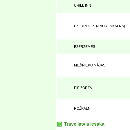
CHILL INN
EZERROZES (ANDRĒNKALNS)
EZERZEMES
MEŽINIEKU MĀJAS
PIE ŽORŽA
ROŽKALNI
Travellatvia iesaka