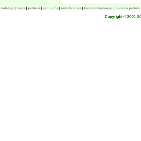
katalogs
tūres
partneri
par mums
autortiesības
kontaktinformācija
reklāma portālā
Copyright © 2001-200