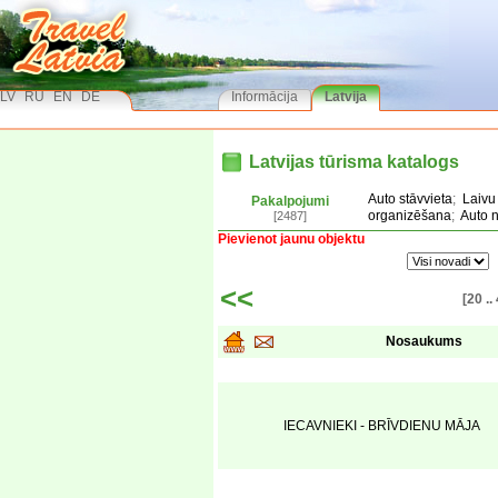
LV
RU
EN
DE
Informācija
Latvija
Latvijas tūrisma katalogs
Auto stāvvieta
;
Laivu
Pakalpojumi
organizēšana
;
Auto 
[2487]
Pievienot jaunu objektu
<<
[20 ..
Nosaukums
IECAVNIEKI - BRĪVDIENU MĀJA