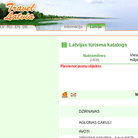
LV
RU
EN
DE
Informācija
Latvija
Latvijas tūrisma katalogs
Vies
Naktsmītnes
māj
[1808]
Pievienot jaunu objektu
N
DZIRNAVAS
AGLONAS CAKULI
AVOTI