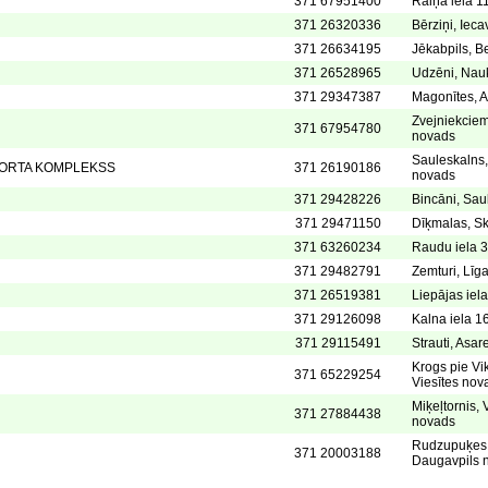
371 67951400
Raiņa iela 11
371 26320336
Bērziņi, Iec
371 26634195
Jēkabpils, B
371 26528965
Udzēni, Nau
371 29347387
Magonītes, 
Zvejniekciem
371 67954780
novads
Sauleskalns
PORTA KOMPLEKSS
371 26190186
novads
371 29428226
Bincāni, Sau
371 29471150
Dīķmalas, Sk
371 63260234
Raudu iela 3
371 29482791
Zemturi, Līg
371 26519381
Liepājas iela
371 29126098
Kalna iela 16
371 29115491
Strauti, Asa
Krogs pie Vi
371 65229254
Viesītes nov
Miķeļtornis, 
371 27884438
novads
Rudzupuķes,
371 20003188
Daugavpils n