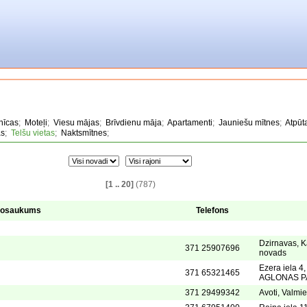
nīcas
;
Moteļi
;
Viesu mājas
;
Brīvdienu māja
;
Apartamenti
;
Jauniešu mītnes
;
Atpūt
as
;
Telšu vietas
;
Naktsmītnes
;
[1 .. 20]
(787)
osaukums
Telefons
Dzirnavas, K
371 25907696
novads
Ezera iela 4
371 65321465
AGLONAS P
371 29499342
Avoti, Valmi