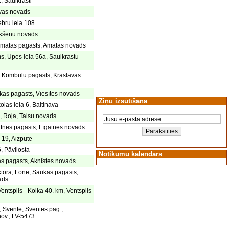
, Saulkrasti
avas novads
ebru iela 108
kšēnu novads
Amatas pagasts, Amatas novads
s, Upes iela 56a, Saulkrastu
, Kombuļu pagasts, Krāslavas
kas pagasts, Viesītes novads
Ziņu izsūtīšana
olas iela 6, Baltinava
, Roja, Talsu novads
atnes pagasts, Līgatnes novads
 19, Aizpute
, Pāvilosta
Notikumu kalendārs
res pagasts, Aknīstes novads
ktora, Lone, Saukas pagasts,
ads
Ventspils - Kolka 40. km, Ventspils
 Svente, Sventes pag.,
ov., LV-5473