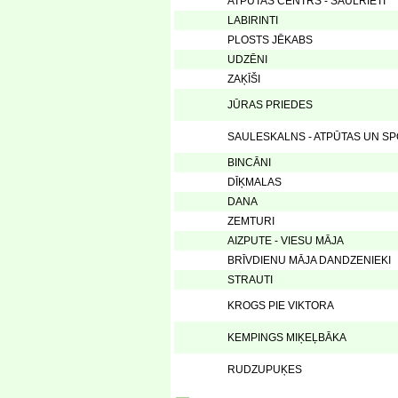
ATPŪTAS CENTRS - SAULRIETI
LABIRINTI
PLOSTS JĒKABS
UDZĒNI
ZAĶĪŠI
JŪRAS PRIEDES
SAULESKALNS - ATPŪTAS UN S
BINCĀNI
DĪĶMALAS
DANA
ZEMTURI
AIZPUTE - VIESU MĀJA
BRĪVDIENU MĀJA DANDZENIEKI
STRAUTI
KROGS PIE VIKTORA
KEMPINGS MIĶEĻBĀKA
RUDZUPUĶES