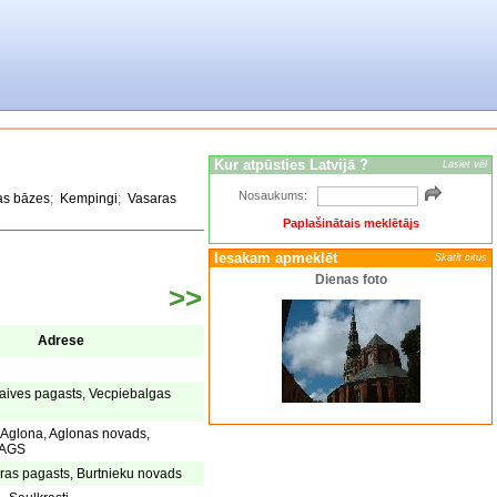
Kur atpūsties Latvijā ?
Lasiet vēl
Nosaukums:
as bāzes
;
Kempingi
;
Vasaras
Paplašinātais meklētājs
Iesakam apmeklēt
Skatīt citus
Dienas foto
>>
Adrese
aives pagasts, Vecpiebalgas
, Aglona, Aglonas novads,
AGS
eras pagasts, Burtnieku novads