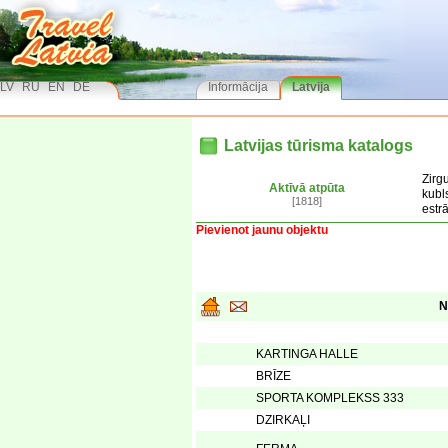
LV
RU
EN
DE
Informācija
Latvija
Latvijas tūrisma katalogs
Zirg
Aktīvā atpūta
kubl
[1818]
estr
Pievienot jaunu objektu
N
KARTINGA HALLE
BRĪZE
SPORTA KOMPLEKSS 333
DZIRKAĻI