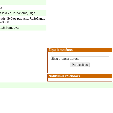
ga
 iela 2b, Purvciems, Rīga
vads, Svētes pagasts, Ražošanas
LV-3008
a 16, Kandava
Ziņu izsūtīšana
Notikumu kalendārs