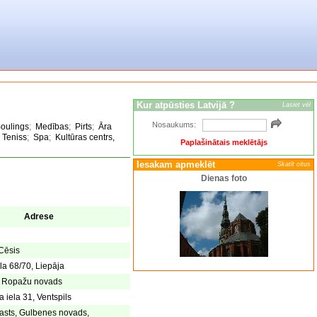
Kur atpūsties Latvijā ?
Lasiet vēl
Nosaukums:
oulings
;
Medības
;
Pirts
;
Āra
;
Teniss
;
Spa
;
Kultūras centrs,
Paplašinātais meklētājs
Iesakam apmeklēt
Skatīt citus
Dienas foto
Adrese
 Cēsis
la 68/70, Liepāja
s, Ropažu novads
 iela 31, Ventspils
asts, Gulbenes novads,