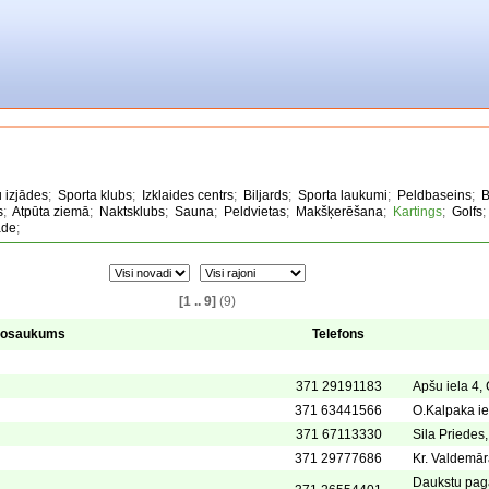
u izjādes
;
Sporta klubs
;
Izklaides centrs
;
Biljards
;
Sporta laukumi
;
Peldbaseins
;
B
s
;
Atpūta ziemā
;
Naktsklubs
;
Sauna
;
Peldvietas
;
Makšķerēšana
;
Kartings
;
Golfs
āde
;
[1 .. 9]
(9)
osaukums
Telefons
371 29191183
Apšu iela 4,
371 63441566
O.Kalpaka ie
371 67113330
Sila Priede
371 29777686
Kr. Valdemāra
Daukstu pag