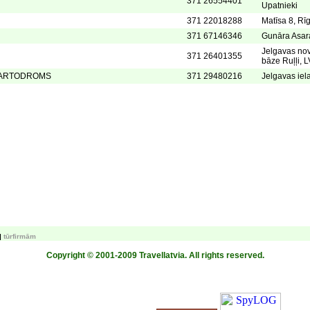
371 26554401
Upatnieki
371 22018288
Matīsa 8, Rī
371 67146346
Gunāra Asara
Jelgavas no
371 26401355
bāze Ruļļi, 
KARTODROMS
371 29480216
Jelgavas iel
tūrfirmām
Copyright © 2001-2009 Travellatvia. All rights reserved.