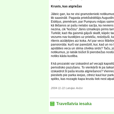
Krusts, kas atgriežas
Jāteic gan, ka ne visi gramzdenieki notikumus
tik saasināti. Pagasta priekšsēdētājs Augustīn
Eidējus, piemēram, par Pumpuru mājas saimn
kā tikšanos ar pašu nelabo sacīja, ka neviens
nezina, cik "kočiņu" Jānis izmalkojis pirms tam
Turklāt, kad rīta gaismā gājuši skatīt, kāpēc ta
vezums nav kustējies uz priekšu, redzējuši, ka
ritenis aizāķējies aiz koka. Arī par veco Mārti
pansionāta: kurš var paredzēt, kur, kad un no 
apstāties veca un slima cilvēka sirds? Taču, jo
notikumus, jo labāk būšot šī pierobežas nostū
notiks kāda kustība.
It kā prozaiski var izskaidrot arī vecajā kapsē
periodisko pazušanu. To vienkārši ik pa laik
izskaidrot šī paša krusta atgriešanos? Vienre
piesliets pie parka ieejas, citreiz kaut kur park
spēks, kas nozagto kapa krustu liek nest atpak
2004-11-22 Latvijas Avīze
Travellatvia iesaka