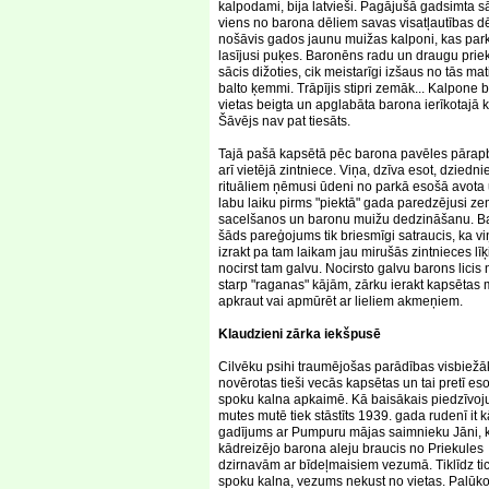
kalpodami, bija latvieši. Pagājušā gadsimta 
viens no barona dēliem savas visatļautības d
nošāvis gados jaunu muižas kalponi, kas par
lasījusi puķes. Baronēns radu un draugu prie
sācis dižoties, cik meistarīgi izšaus no tās ma
balto ķemmi. Trāpījis stipri zemāk... Kalpone b
vietas beigta un apglabāta barona ierīkotajā 
Šāvējs nav pat tiesāts.
Tajā pašā kapsētā pēc barona pavēles pārap
arī vietējā zintniece. Viņa, dzīva esot, dziedni
rituāliem ņēmusi ūdeni no parkā esošā avota 
labu laiku pirms "piektā" gada paredzējusi z
sacelšanos un baronu muižu dedzināšanu. B
šāds pareģojums tik briesmīgi satraucis, ka viņ
izrakt pa tam laikam jau mirušās zintnieces līķ
nocirst tam galvu. Nocirsto galvu barons licis 
starp "raganas" kājām, zārku ierakt kapsētas
apkraut vai apmūrēt ar lieliem akmeņiem.
Klaudzieni zārka iekšpusē
Cilvēku psihi traumējošas parādības visbiežā
novērotas tieši vecās kapsētas un tai pretī es
spoku kalna apkaimē. Kā baisākais piedzīvo
mutes mutē tiek stāstīts 1939. gada rudenī it k
gadījums ar Pumpuru mājas saimnieku Jāni, 
kādreizējo barona aleju braucis no Priekules
dzirnavām ar bīdeļmaisiem vezumā. Tiklīdz tic
spoku kalna, vezums nekust no vietas. Palūko