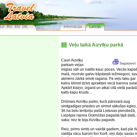
LV
RU
EN
DE
Informācija
Latvija
Veļu laikā Aizvīķu parkā
Cauri Aizvīķu
Sagatavot 
parkam veļas
miglas vāli un naktīs kauc pūces. Vecās kaps
malā, nocirsto galvu kājstarpē iežmiegusi, sa
akmens zārkā smok ragana. Pa veļu taku gar
kalnu klimst dzīvs apraktais vecā barona sulai
Apkārt klaiņo, izgaist un atkal citā vietā parād
kalts kapu krusts...
Drūmais Aizvīķu parks, kurā pārsvarā aug
simtgadīgas priedes un sirmot sākušas egles
36 ha lielu teritoriju pašā Lietuvas pierobežā,
Liepājas rajona Gramzdas pagasta tajā daļā, 
saka: reiz te bija Aizvīķu pagasts.
Reiz, pirms simts un vairāk gadiem, kad pār A
valdīja vācu baroni fon Korfi, viņi daļu savas