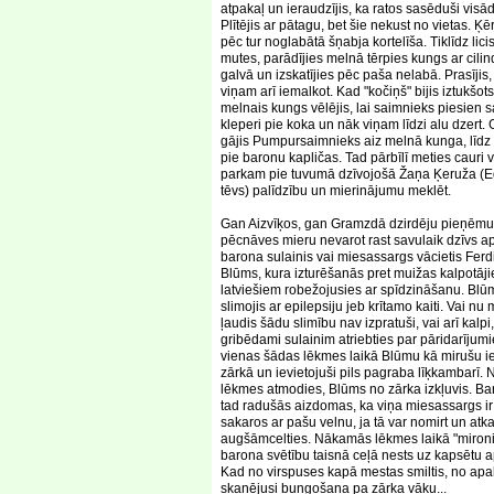
atpakaļ un ieraudzījis, ka ratos sasēduši visād
Plītējis ar pātagu, bet šie nekust no vietas. Ķē
pēc tur noglabātā šņabja kortelīša. Tiklīdz lici
mutes, parādījies melnā tērpies kungs ar cilin
galvā un izskatījies pēc paša nelabā. Prasījis,
viņam arī iemalkot. Kad "kočiņš" bijis iztukšots
melnais kungs vēlējis, lai saimnieks piesien 
kleperi pie koka un nāk viņam līdzi alu dzert. 
gājis Pumpursaimnieks aiz melnā kunga, līdz 
pie baronu kapličas. Tad pārbīlī meties cauri 
parkam pie tuvumā dzīvojošā Žaņa Ķeruža (
tēvs) palīdzību un mierinājumu meklēt.
Gan Aizvīķos, gan Gramzdā dzirdēju pieņēm
pēcnāves mieru nevarot rast savulaik dzīvs ap
barona sulainis vai miesassargs vācietis Fer
Blūms, kura izturēšanās pret muižas kalpotāj
latviešiem robežojusies ar spīdzināšanu. Blū
slimojis ar epilepsiju jeb krītamo kaiti. Vai nu
ļaudis šādu slimību nav izpratuši, vai arī kalpi,
gribēdami sulainim atriebties par pāridarījum
vienas šādas lēkmes laikā Blūmu kā mirušu ie
zārkā un ievietojuši pils pagraba līķkambarī. 
lēkmes atmodies, Blūms no zārka izkļuvis. B
tad radušās aizdomas, ka viņa miesassargs ir
sakaros ar pašu velnu, ja tā var nomirt un atka
augšāmcelties. Nākamās lēkmes laikā "mironi
barona svētību taisnā ceļā nests uz kapsētu a
Kad no virspuses kapā mestas smiltis, no ap
skanējusi bungošana pa zārka vāku...