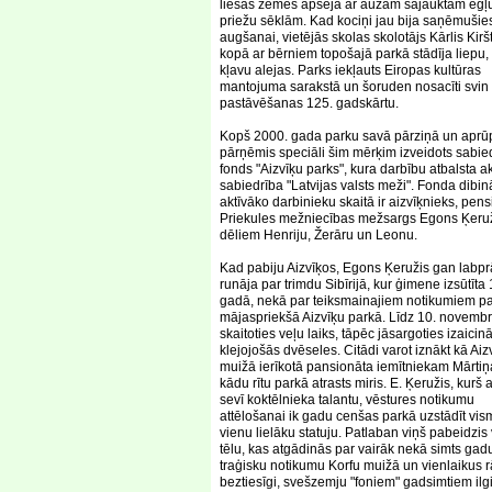
liesās zemes apsēja ar auzām sajauktām egļ
priežu sēklām. Kad kociņi jau bija saņēmušie
augšanai, vietējās skolas skolotājs Kārlis Kirš
kopā ar bērniem topošajā parkā stādīja liepu,
kļavu alejas. Parks iekļauts Eiropas kultūras
mantojuma sarakstā un šoruden nosacīti svin
pastāvēšanas 125. gadskārtu.
Kopš 2000. gada parku savā pārziņā un aprū
pārņēmis speciāli šim mērķim izveidots sabie
fonds "Aizvīķu parks", kura darbību atbalsta ak
sabiedrība "Latvijas valsts meži". Fonda dibin
aktīvāko darbinieku skaitā ir aizvīķnieks, pen
Priekules mežniecības mežsargs Egons Ķeruž
dēliem Henriju, Žerāru un Leonu.
Kad pabiju Aizvīķos, Egons Ķeružis gan labpr
runāja par trimdu Sibīrijā, kur ģimene izsūtīta
gadā, nekā par teiksmainajiem notikumiem p
mājaspriekšā Aizvīķu parkā. Līdz 10. novembr
skaitoties veļu laiks, tāpēc jāsargoties izaicin
klejojošās dvēseles. Citādi varot iznākt kā Aiz
muižā ierīkotā pansionāta iemītniekam Mārtiņ
kādu rītu parkā atrasts miris. E. Ķeružis, kurš a
sevī koktēlnieka talantu, vēstures notikumu
attēlošanai ik gadu cenšas parkā uzstādīt vi
vienu lielāku statuju. Patlaban viņš pabeidzis
tēlu, kas atgādinās par vairāk nekā simts gad
traģisku notikumu Korfu muižā un vienlaikus rā
beztiesīgi, svešzemju "foniem" gadsimtiem ilg