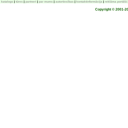
katalogs
tūres
partneri
par mums
autortiesības
kontaktinformācija
reklāma portālā
Copyright © 2001-200